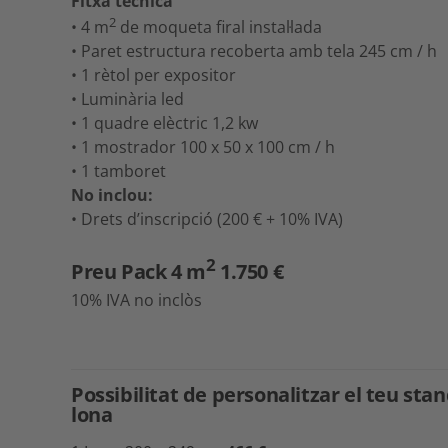
Fitxa tècnica
2
• 4 m
de moqueta firal instal·lada
• Paret estructura recoberta amb tela 245 cm / h
• 1 rètol per expositor
• Luminària led
• 1 quadre elèctric 1,2 kw
• 1 mostrador 100 x 50 x 100 cm / h
• 1 tamboret
No inclou:
• Drets d’inscripció (200 € + 10% IVA)
2
Preu Pack 4 m
1.750 €
10% IVA no inclòs
Possibilitat de personalitzar el teu st
lona