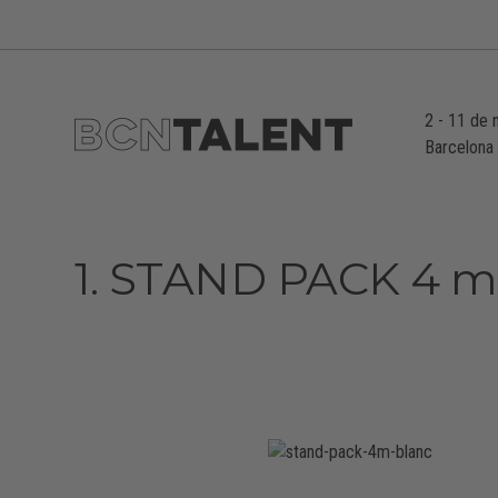
2
-
11 de 
Barcelona
1. STAND PACK 4 m