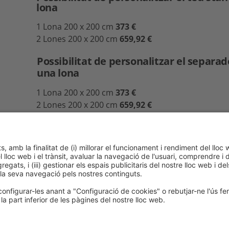
lona
1 Lona 200 x 200 cm
373 €
2 Lones 200 x 200 cm
659,92
€
Possibilitat de personalitzar el separa
una lona
1 Lona 200 x 200 cm
373 €
2 Lones 200 x 200 cm
659,92
€
#
t
Política de cookies