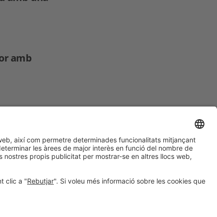
dor amb
BCNTALENT21