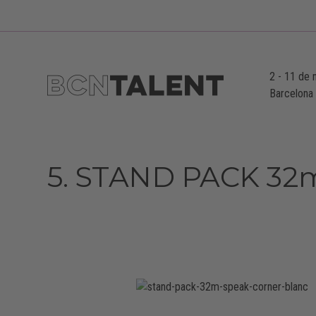
2
-
11 de 
Barcelona
5. STAND PACK 32