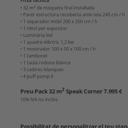
Fitxa tècnica
2
• 32 m
de moqueta firal instal·lada
• Paret estructura recoberta amb tela 245 cm / h
• 1 separador mòbl 200 x 200 cm / h
• 1 rètol per expositor
• Luminària led
• 1 quadre elèctric 1,2 kw
• 1 mostrador 100 x 50 x 100 cm / h
• 1 tamboret
• 1 taula rodona blanca
• 3 cadires blanques
• 4 puff pomp II
2
Preu Pack 32 m
Speak Corner 7.995 €
10% IVA no inclòs
Possibilitat de personalitzar el teu st