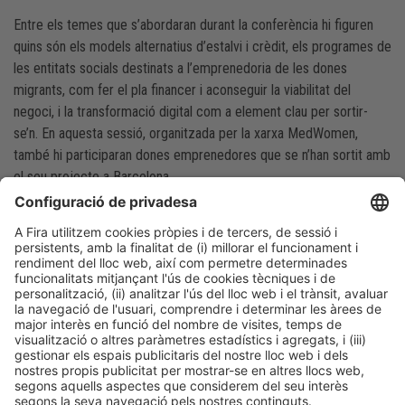
Entre els temes que s’abordaran durant la conferència hi figuren
quins són els models alternatius d’estalvi i crèdit, els programes de
les entitats socials destinats a l’emprenedoria de les dones
migrants, com fer el pla financer i aconseguir la viabilitat del
negoci, i la transformació digital com a element clau per sortir-
se’n. En aquesta sessió, organitzada per la xarxa MedWomen,
també hi participaran dones emprenedores que se n’han sortit amb
el seu projecte a Barcelona.
ENTITAT ORGANITZADORA