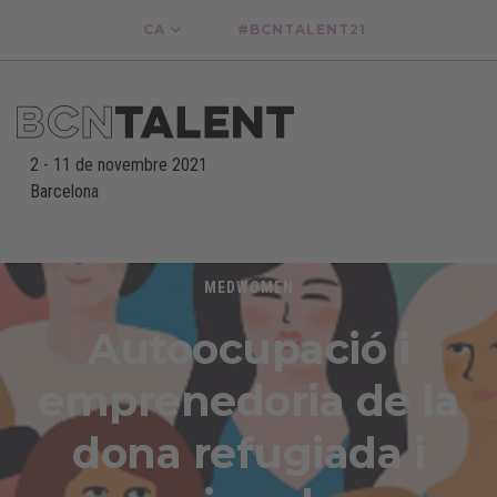
CA
#BCNTALENT21
2
-
11 de novembre 2021
Barcelona
-
MEDWOMEN
Autoocupació i
emprenedoria de la
dona refugiada i