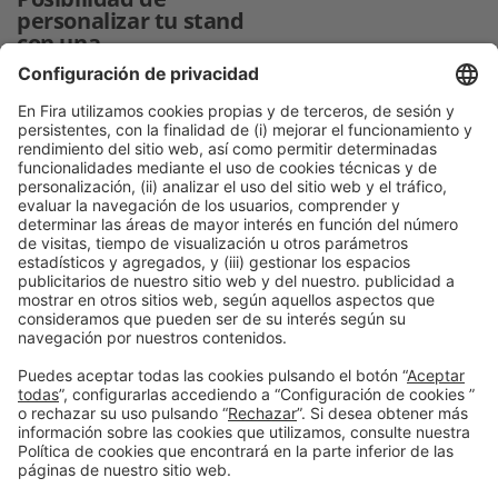
personalizar tu stand
con una
lona
1 Lona 305,5 x 249 cm
684 €
2 Lonas 305,5 x 249 cm
1.210,15 €
3 Lonas 305,5 x 249 cm
1.736,30 €
4 Lonas 305,5 x 249 cm
2.262,45 €
Información general
Aviso legal
Política de privacidad