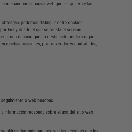
suario abandone la página web que las generó y las
se obtengan, podemos distinguir entre cookies
por Fira y desde el que se presta el servicio
un equipo o dominio que no gestionado por Fira o que
es (en muchas ocasiones, por proveedores contratados,
de seguimiento o web beacons.
 la información recabada sobre el uso del sitio web
 se utilizan también para rastrear las acciones que los