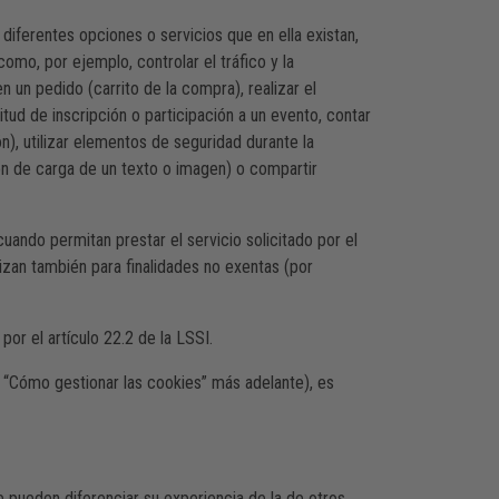
 diferentes opciones o servicios que en ella existan,
como, por ejemplo, controlar el tráfico y la
 un pedido (carrito de la compra), realizar el
itud de inscripción o participación a un evento, contar
ón), utilizar elementos de seguridad durante la
ón de carga de un texto o imagen) o compartir
uando permitan prestar el servicio solicitado por el
izan también para finalidades no exentas (por
or el artículo 22.2 de la LSSI.
 “Cómo gestionar las cookies” más adelante), es
 pueden diferenciar su experiencia de la de otros