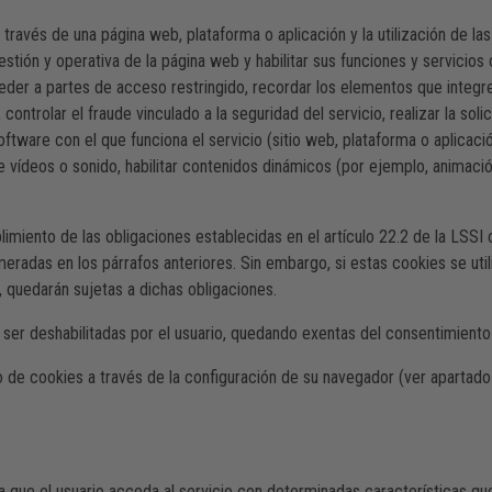
través de una página web, plataforma o aplicación y la utilización de las
gestión y operativa de la página web y habilitar sus funciones y servicios 
ceder a partes de acceso restringido, recordar los elementos que integren
ntrolar el fraude vinculado a la seguridad del servicio, realizar la solic
software con el que funciona el servicio (sitio web, plataforma o aplicaci
e vídeos o sonido, habilitar contenidos dinámicos (por ejemplo, animaci
iento de las obligaciones establecidas en el artículo 22.2 de la LSSI c
eradas en los párrafos anteriores. Sin embargo, si estas cookies se util
, quedarán sujetas a dichas obligaciones.
er deshabilitadas por el usuario, quedando exentas del consentimiento p
o de cookies a través de la configuración de su navegador (ver apartado
 que el usuario acceda al servicio con determinadas características que