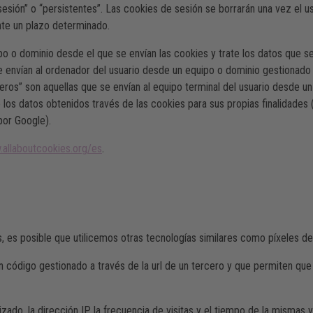
sesión” o “persistentes”. Las cookies de sesión se borrarán una vez el u
te un plazo determinado.
po o dominio desde el que se envían las cookies y trate los datos que 
e envían al ordenador del usuario desde un equipo o dominio gestionado 
rceros” son aquellas que se envían al equipo terminal del usuario desde 
te los datos obtenidos través de las cookies para sus propias finalidad
por Google).
allaboutcookies.org/es
.
s, es posible que utilicemos otras tecnologías similares como píxeles 
n código gestionado a través de la url de un tercero y que permiten que
ado, la dirección IP, la frecuencia de visitas y el tiempo de la mismas y