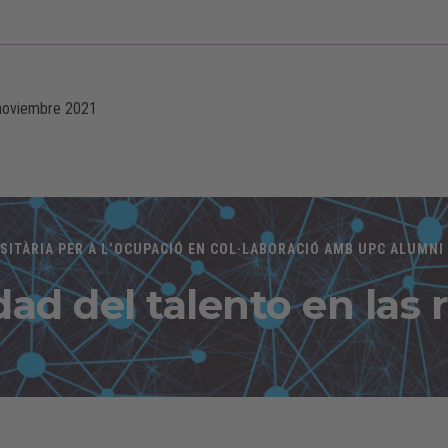
noviembre 2021
-
SITÀRIA PER A L’OCUPACIÓ EN COL·LABORACIÓ AMB UPC ALUMNI
idad del talento en las