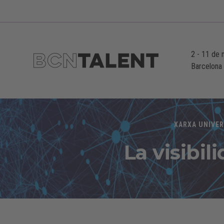
2
-
11 de 
Barcelona
XARXA UNIVER
La visibil