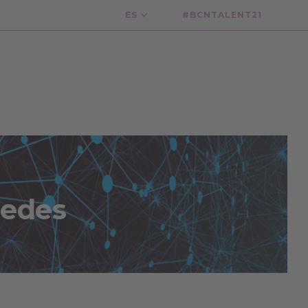
ES
#BCNTALENT21
 redes