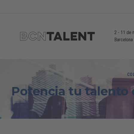
2
-
11 de 
Barcelona
CO
Potencia tu talento 