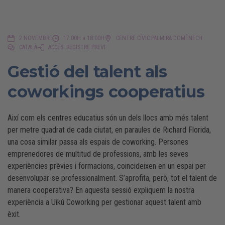
2 NOVEMBRE
17:00H a 18:00H
CENTRE CÍVIC PALMIRA DOMÈNECH
CATALÀ
ACCÉS: REGISTRE PREVI
Gestió del talent als
coworkings cooperatius
Així com els centres educatius són un dels llocs amb més talent
per metre quadrat de cada ciutat, en paraules de Richard Florida,
una cosa similar passa als espais de coworking. Persones
emprenedores de multitud de professions, amb les seves
experiències prèvies i formacions, coincideixen en un espai per
desenvolupar-se professionalment. S’aprofita, però, tot el talent de
manera cooperativa? En aquesta sessió expliquem la nostra
experiència a Uikú Coworking per gestionar aquest talent amb
èxit.