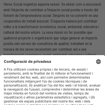
Heres Social organitza aquesta sessió. Va néixer com a associació
amb l’objectiu de contribuir a l’impacte social positiu a través del
foment de l’emprenedoria social. Després es va convertir en una
cooperativa de treball associat. D’aquesta manera pot contribuir
millor a la transformació econòmica, social, ambiental, educativa i
cultural del nostre entorn. La seva missió és fer possible que
qualsevol projecte o organització que vulgui generar un impacte
positiu rebi serveis de consultoria de qualitat, treballant en la
mesura de les seves necessitats per contribuir així a una
transformació econòmica, social, ambiental, educativa i cultural.
ENTITAT ORGANITZADORA