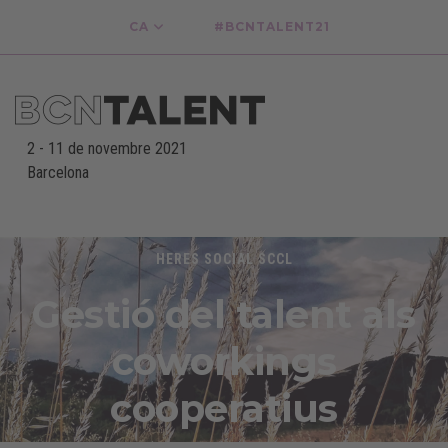
CA
#BCNTALENT21
2
-
11 de novembre 2021
Barcelona
-
HERES SOCIAL SCCL
Gestió del talent als
coworkings
cooperatius