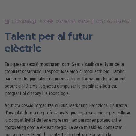
2 NOVEMBRE
19:00H
CASA SEAT
CATALÀ
ACCÉS: REGISTRE PREVI
Talent per al futur
elèctric
En aquesta sessió mostrarem com Seat visualitza el futur de la
mobilitat sostenible i respectuosa amb el medi ambient. També
parlarem de quin talent és necessari per formar un departament
potent d’I+D amb l’objectiu d’impulsar la mobilitat elèctrica,
integrant el disseny i la tecnologia.
Aquesta sessió l’organitza el Club Marketing Barcelona. Es tracta
d’una plataforma de professionals que impulsa accions per millorar
la competitivitat de les empreses i les persones potenciant el
màrqueting com a eix estratègic. La seva missió és connectar i
concentrar el talent, fomentant el treball col·laboratiu i la