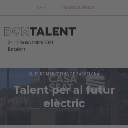
CA
#BCNTALENT21
2
-
11 de novembre 2021
Barcelona
-
CLUB DE MARKETING DE BARCELONA
Talent per al futur
elèctric