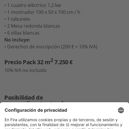
• 1 cuadro eléctrico 1,2 kw
• 1 mostrador 100 x 50 x 100 cm / h
• 1 taburete
• 2 Mesa redonda blancas
• 6 sillas blancas
No incluye:
• Derechos de inscripción (200 € + 10% IVA)
2
Precio Pack 32 m
7.250 €
10% IVA no incluido
Posibilidad de
personalizar tu stand
con una
lona
1 Lona 800 x 249 cm
1.823 €